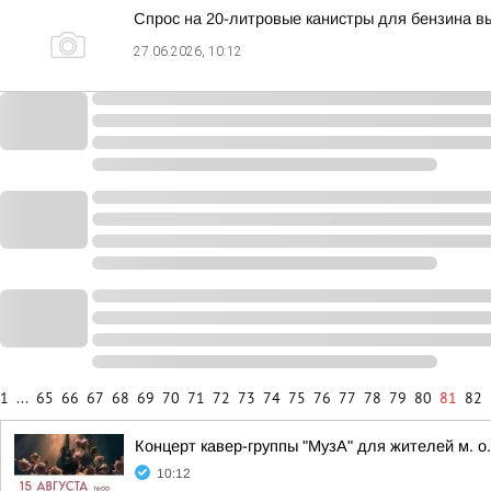
Спрос на 20-литровые канистры для бензина 
27.06.2026, 10:12
1
...
65
66
67
68
69
70
71
72
73
74
75
76
77
78
79
80
81
82
Концерт кавер-группы "МузА" для жителей м. о
10:12