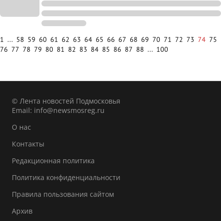
1
...
58
59
60
61
62
63
64
65
66
67
68
69
70
71
72
73
74
75
76
77
78
79
80
81
82
83
84
85
86
87
88
...
100
© Лента новостей Подмосковья
Email:
info@newsmosreg.ru
О нас
Контакты
Редакционная политика
Политика конфиденциальности
Правила пользования сайтом
Архив