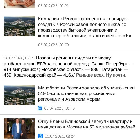
06.07.2026, 09:31
Компания «Регионтранснефть» планирует
создать в России завод полного цикла по
производству бытовой электроники и
компьютерной техники, стало известно «Ъ»
06.07.2026, 09:09
Названы регионы-лидеры по числу
06.07.2026, 09:09
стобалльников ЕГЭ за основной период: Санкт-Петербург —
914 выпускников; Московская область — 836; Татарстан —
459; Краснодарский край — 416.//
Раньше всех. Ну почти.
Минобороны России заявило об уничтожении
519 беспилотников над российскими
регионами и Азовским морем
06.07.2026, 08:48
Отцу Елены Блиновской вернули квартиру и
имущество в Москве на 50 миллионов рублей
06.07.2026, 08:24