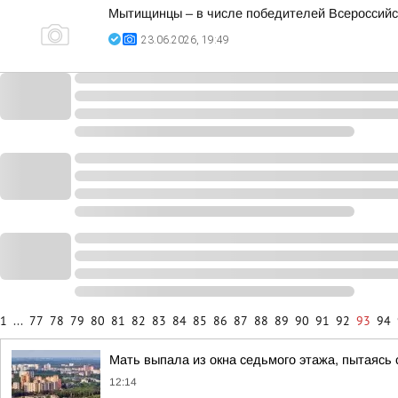
Мытищинцы – в числе победителей Всероссийс
23.06.2026, 19:49
1
...
77
78
79
80
81
82
83
84
85
86
87
88
89
90
91
92
93
94
Мать выпала из окна седьмого этажа, пытаясь
12:14