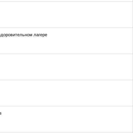
оздоровительном лагере
в