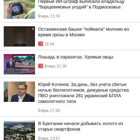
Первый ИИ-штраф выписали владельцу
"борщевиковых угодий" в Подмосковье
Вчера, 23:18
Останкинская башня "поймала" молнию во
время грозы в Москве
02:54
Лошадь в паразитах. Хромые овцы
Вчера, 22:39
Юрий Котенок: За день, без учета сбитых
ночью беспилотников, дежурные средства
ПВО уничтожили 281 украинский БПЛА
самолетного типа
Вчера, 21:00
В Британии начали добывать золото из
старых смартфонов
Вчера, 20:51