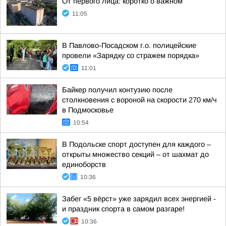
От первого лица: коротко о важном
11:05
В Павлово-Посадском г.о. полицейские
провели «Зарядку со стражем порядка»
11:01
Байкер получил контузию после
столкновения с вороной на скорости 270 км/ч
в Подмосковье
10:54
В Подольске спорт доступен для каждого –
открыты множество секций – от шахмат до
единоборств
10:36
Забег «5 вёрст» уже зарядил всех энергией -
и праздник спорта в самом разгаре!
10:36