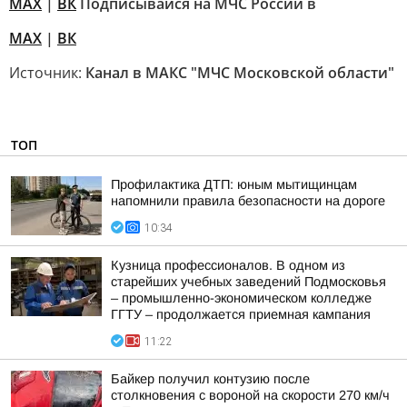
MAX
|
ВК
Подписывайся на МЧС России в
MAX
|
ВК
Источник:
Канал в МАКС "МЧС Московской области"
ТОП
Профилактика ДТП: юным мытищинцам
напомнили правила безопасности на дороге
10:34
Кузница профессионалов. В одном из
старейших учебных заведений Подмосковья
– промышленно-экономическом колледже
ГГТУ – продолжается приемная кампания
11:22
Байкер получил контузию после
столкновения с вороной на скорости 270 км/ч