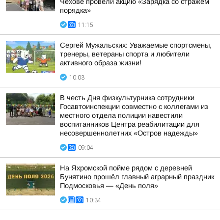
Чехове провели акцию «Зарядка со стражем
порядка»
11:15
Сергей Мужальских: Уважаемые спортсмены,
тренеры, ветераны спорта и любители
активного образа жизни!
10:03
В честь Дня физкультурника сотрудники
Госавтоинспекции совместно с коллегами из
местного отдела полиции навестили
воспитанников Центра реабилитации для
несовершеннолетних «Остров надежды»
09:04
На Яхромской пойме рядом с деревней
Бунятино прошёл главный аграрный праздник
Подмосковья — «День поля»
10:34