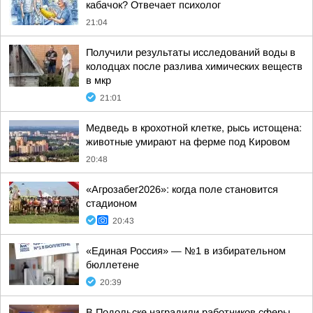
кабачок? Отвечает психолог
21:04
Получили результаты исследований воды в
колодцах после разлива химических веществ
в мкр
21:01
Медведь в крохотной клетке, рысь истощена:
животные умирают на ферме под Кировом
20:48
«Агрозабег2026»: когда поле становится
стадионом
20:43
«Единая Россия» — №1 в избирательном
бюллетене
20:39
В Подольске наградили работников сферы