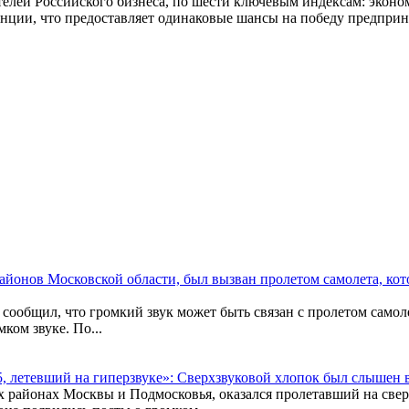
елей Российского бизнеса, по шести ключевым индексам: эконо
енции, что предоставляет одинаковые шансы на победу предпри
йонов Московской области, был вызван пролетом самолета, кото
ообщил, что громкий звук может быть связан с пролетом самоле
ком звуке. По...
5, летевший на гиперзвуке»: Сверхзвуковой хлопок был слышен
х районах Москвы и Подмосковья, оказался пролетавший на све