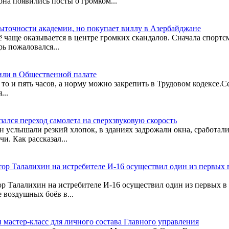
она появились посты о громком...
ыточности академии, но покупает виллу в Азербайджане
чаще оказывается в центре громких скандалов. Сначала спортсм
ь пожаловался...
или в Общественной палате
а то и пять часов, а норму можно закрепить в Трудовом кодексе
...
ался переход самолета на сверхзвуковую скорость
ин услышали резкий хлопок, в зданиях задрожали окна, сработ
. Как рассказал...
ктор Талалихин на истребителе И-16 осуществил один из первых
ор Талалихин на истребителе И-16 осуществил один из первых 
 воздушных боёв в...
мастер-класс для личного состава Главного управления