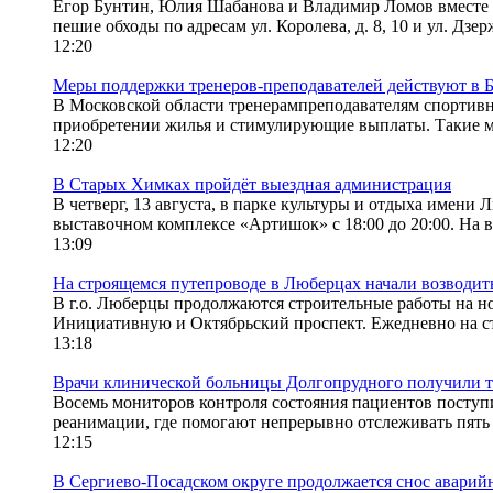
Егор Бунтин, Юлия Шабанова и Владимир Ломов вместе 
пешие обходы по адресам ул. Королева, д. 8, 10 и ул. Дзер
12:20
Меры поддержки тренеров-преподавателей действуют в 
В Московской области тренерампреподавателям спортивн
приобретении жилья и стимулирующие выплаты. Такие м
12:20
В Старых Химках пройдёт выездная администрация
В четверг, 13 августа, в парке культуры и отдыха имени
выставочном комплексе «Артишок» с 18:00 до 20:00. На 
13:09
На строящемся путепроводе в Люберцах начали возводит
В г.о. Люберцы продолжаются строительные работы на но
Инициативную и Октябрьский проспект. Ежедневно на ст
13:18
Врачи клинической больницы Долгопрудного получили т
Восемь мониторов контроля состояния пациентов поступи
реанимации, где помогают непрерывно отслеживать пять 
12:15
В Сергиево-Посадском округе продолжается снос аварий