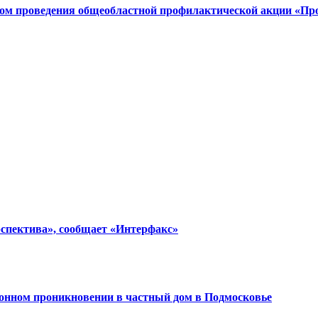
стом проведения общеобластной профилактической акции «Про
спектива», сообщает «Интерфакс»
конном проникновении в частный дом в Подмосковье