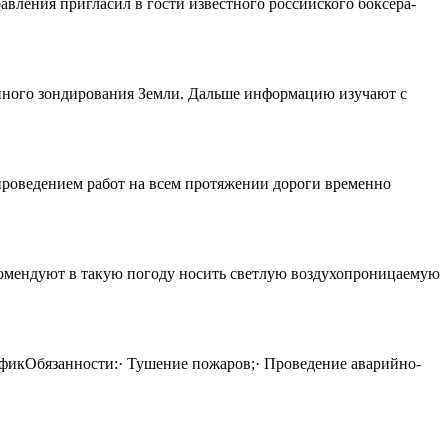
ления пригласил в гости известного российского боксера-
нного зондирования Земли. Дальше информацию изучают с
 проведением работ на всем протяжении дороги временно
екомендуют в такую погоду носить светлую воздухопроницаемую
рафикОбязанности:· Тушение пожаров;· Проведение аварийно-