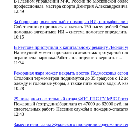
В Главном управлении МЧС России по Московской област
профессионала, мастера спорта Дмитрия Александровича 
12:49
За борщевик, выявленный с помощью ИИ, оштрафовали вл
Собственнику пришлось заплатить 150 тысяч рублей.Оч
помощью алгоритмов ИИ – система помогает определить у
10:15
В Реутове приступили к капитальному ремонту Лесной 
На текущий момент проводится демонтаж тротуарной плит
ограничена парковка.Работы планируют завершить в...
11:34
Рекордная жара может накрыть восток Подмосковья сего
Столбики термометров поднимутся до 35 градусов с 12 
одежду и головные уборы, а также пить много воды.А как
10:28
29 пожарно-спасательный отряд ФПС ГПС ГУ МЧС России
Пожарный (сотрудник)Зарплата от 47000 до 62000 руб. н
спасательных работ;· Несение службы в пожарно-спасател
12:43
Заместители главы Жуковского проверили содержание те