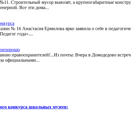
№11. Строительный мусор вывозят, а крупногабаритные констру
нерной. Все эти дома...
онкурса
зии № 16 Анастасия Ермилова ярко заявила о себе в педагогичес
дагог года»....
 нехорошо
нию правоохранителей!...Из почты: Вчера в Домодедово встреча
 за официальными...
ого конкурса школьных музеев: