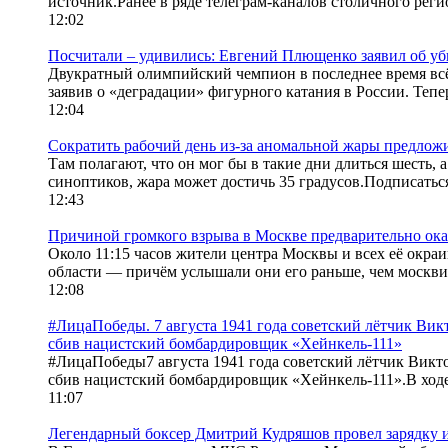
источник.Ранее в ряде телеграм-каналов столичного реги
12:02
Посчитали – удивились: Евгений Плющенко заявил об уб
Двукратный олимпийский чемпион в последнее время всё 
заявив о «деградации» фигурного катания в России. Тепер
12:04
Сократить рабочий день из-за аномальной жары предлож
Там полагают, что он мог бы в такие дни длиться шесть, 
синоптиков, жара может достичь 35 градусов.Подписаться
12:43
Причиной громкого взрыва в Москве предварительно оказ
Около 11:15 часов жители центра Москвы и всех её окра
области — причём услышали они его раньше, чем москвичи
12:08
#ЛицаПобеды. 7 августа 1941 года советский лётчик Ви
сбив нацистский бомбардировщик «Хейнкель-111»
#ЛицаПобеды7 августа 1941 года советский лётчик Викт
сбив нацистский бомбардировщик «Хейнкель-111».В ходе
11:07
Легендарный боксер Дмитрий Кудряшов провел зарядку и 