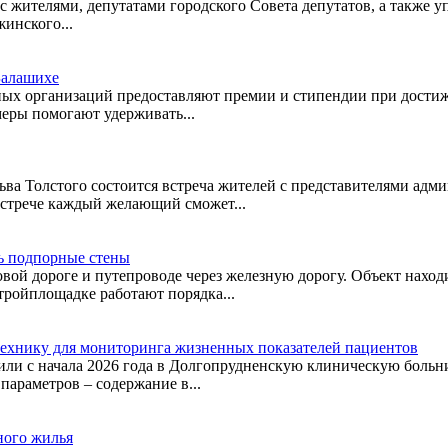
с жителями, депутатами городского Совета депутатов, а такж
жинского...
Балашихе
ых организаций предоставляют премии и стипендии при достиж
еры помогают удерживать...
 Льва Толстого состоится встреча жителей с представителями ад
встрече каждый желающий сможет...
ь подпорные стены
вой дороге и путепроводе через железную дорогу. Объект находи
ройплощадке работают порядка...
ехнику для мониторинга жизненных показателей пациентов
ли с начала 2026 года в Долгопрудненскую клиническую больниц
параметров – содержание в...
ного жилья