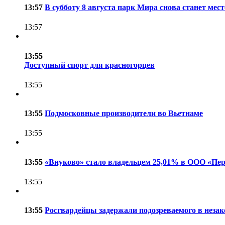
13:57
В субботу 8 августа парк Мира снова станет ме
13:57
13:55
Доступный спорт для красногорцев
13:55
13:55
Подмосковные производители во Вьетнаме
13:55
13:55
«Внуково» стало владельцем 25,01% в ООО «Пер
13:55
13:55
Росгвардейцы задержали подозреваемого в неза