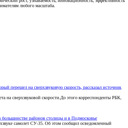
мический рост, узнаваемость, инновационность, эффективность
нимателям любого масштаба.
рый перешел на сверхзвуковую скорость, рассказал источник
та на сверхзвуковой скорости.До этого корреспонденты РБК,
 в большинстве районов столицы и в Подмосковье
рхзвуке самолет СУ-35. Об этом сообщил осведомленный