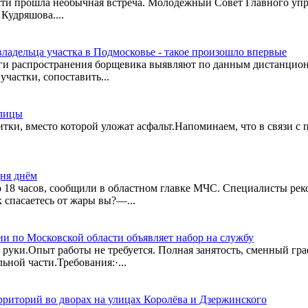
и прошла необычная встреча. Молодежный Совет Главного управ
Кудряшова....
адельца участка в Подмосковье - такое произошло впервые
аги распространения борщевика выявляют по данным дистанцио
частки, сопоставить...
улицы
ки, вместо которой уложат асфальт.Напоминаем, что в связи с
дня днём
до 18 часов, сообщили в областном главке МЧС. Специалисты р
 спасаетесь от жары вы?—...
 по Московской области объявляет набор на службу
а руки.Опыт работы не требуется. Полная занятость, сменный г
ьной части.Требования:·...
рриторий во дворах на улицах Королёва и Дзержинского