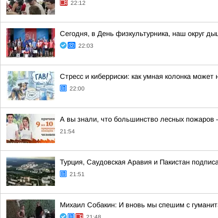
22:12
Сегодня, в День физкультурника, наш округ ды
22:03
Стресс и киберриски: как умная колонка может
22:00
А вы знали, что большинство лесных пожаров 
21:54
Турция, Саудовская Аравия и Пакистан подпис
21:51
Михаил Собакин: И вновь мы спешим с гумани
21:48