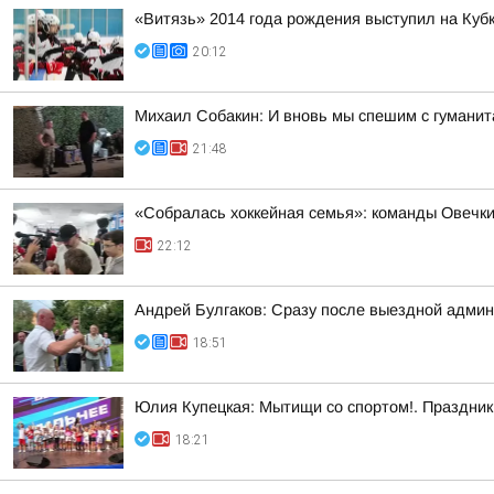
«Витязь» 2014 года рождения выступил на Куб
20:12
Михаил Собакин: И вновь мы спешим с гумани
21:48
«Собралась хоккейная семья»: команды Овечки
22:12
Андрей Булгаков: Сразу после выездной адми
18:51
Юлия Купецкая: Мытищи со спортом!. Праздник 
18:21