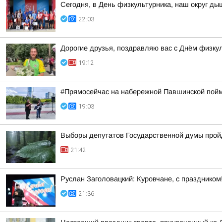
Сегодня, в День физкультурника, наш округ ды
22:03
Дорогие друзья, поздравляю вас с Днём физкул
19:12
#Прямосейчас на набережной Павшинской пойм
19:03
Выборы депутатов Государственной думы пройду
21:42
Руслан Заголовацкий: Куровчане, с празднико
21:36