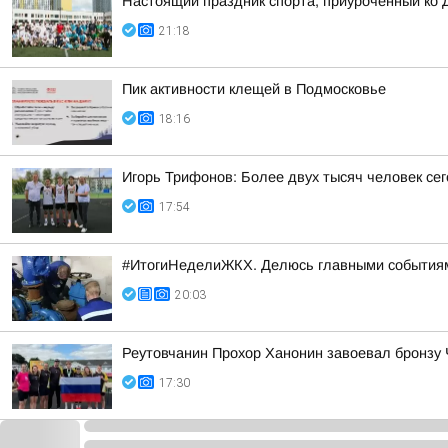
Настоящий праздник спорта, приуроченный ко 
21:18
Пик активности клещей в Подмосковье
18:16
Игорь Трифонов: Более двух тысяч человек се
17:54
#ИтогиНеделиЖКХ. Делюсь главными события
20:03
Реутовчанин Прохор Ханонин завоевал бронзу 
17:30