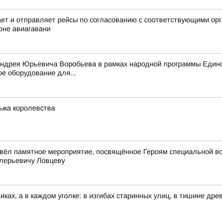
 и отправляет рейсы по согласованию с соответствующими орга
оне авиагавани
Андрея Юрьевича Воробьева в рамках народной программы Едино
е оборудование для...
зыка королевства
вёл памятное мероприятие, посвящённое Героям специальной в
лерьевичу Ловцеву
иках, а в каждом уголке: в изгибах старинных улиц, в тишине др