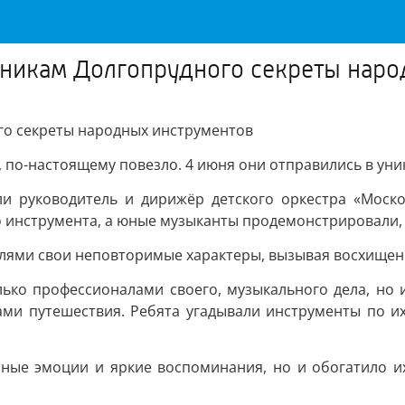
никам Долгопрудного секреты наро
го секреты народных инструментов
 по-настоящему повезло. 4 июня они отправились в уни
и руководитель и дирижёр детского оркестра «Моско
 инструмента, а юные музыканты продемонстрировали, к
елями свои неповторимые характеры, вызывая восхищени
лько профессионалами своего, музыкального дела, но
ами путешествия. Ребята угадывали инструменты по их
ые эмоции и яркие воспоминания, но и обогатило их