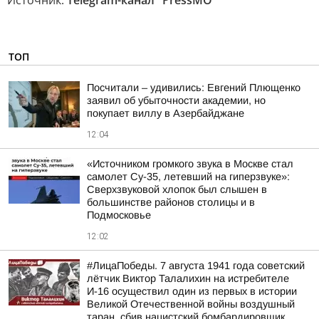
Источник:
Telegram-канал "PressMO"
ТОП
Посчитали – удивились: Евгений Плющенко
заявил об убыточности академии, но
покупает виллу в Азербайджане
12:04
«Источником громкого звука в Москве стал
самолет Су-35, летевший на гиперзвуке»:
Сверхзвуковой хлопок был слышен в
большинстве районов столицы и в
Подмосковье
12:02
#ЛицаПобеды. 7 августа 1941 года советский
лётчик Виктор Талалихин на истребителе
И-16 осуществил один из первых в истории
Великой Отечественной войны воздушный
таран, сбив нацистский бомбардировщик