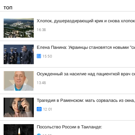
ТОП
Хлопок, душераздирающий крик и снова хлопок
16:38
Елена Панина: Украинцы становятся новыми "с
15:50
Осужденный за насилие над пациенткой врач с
13:48
Трагедия в Раменском: мать сорвалась из окна
12:01
Посольство России в Таиланде: